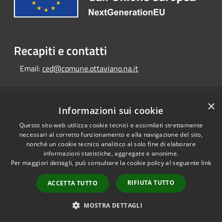
Recapiti e contatti
Email:
ced@comune.ottaviano.na.it
RSS
×
Copyright © 2026 • Portale
Informazioni sui cookie
Accessibilità
Opendata • Powered by
Questo sito web utilizza cookie tecnici e assimilati strettamente
Privacy
Municipium
Accesso
•
necessari al corretto funzionamento e alla navigazione del sito,
Cookie
redazione
nonché un cookie tecnico analitico al solo fine di elaborare
Mappa del sito
informazioni statistiche, aggregate e anonime.
Per maggiori dettagli, può consultare la cookie policy al seguente
link
RIFIUTA TUTTO
ACCETTA TUTTO
MOSTRA DETTAGLI