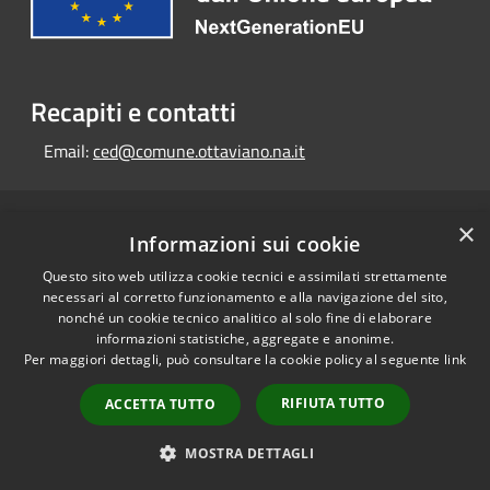
Recapiti e contatti
Email:
ced@comune.ottaviano.na.it
RSS
×
Copyright © 2026 • Portale
Informazioni sui cookie
Accessibilità
Opendata • Powered by
Questo sito web utilizza cookie tecnici e assimilati strettamente
Privacy
Municipium
Accesso
•
necessari al corretto funzionamento e alla navigazione del sito,
Cookie
redazione
nonché un cookie tecnico analitico al solo fine di elaborare
Mappa del sito
informazioni statistiche, aggregate e anonime.
Per maggiori dettagli, può consultare la cookie policy al seguente
link
RIFIUTA TUTTO
ACCETTA TUTTO
MOSTRA DETTAGLI