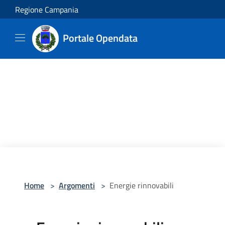
Salta al contenuto principale
Regione Campania
Portale Opendata
Home
>
Argomenti
>
Energie rinnovabili